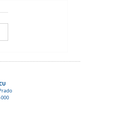
Oficial: Paralisação
orária do Setor de
tos e Fiscalização
CU
Prado
-000