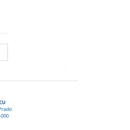
Oficial: Paralisação
orária do Setor de
tos e Fiscalização
CU
Prado
-000