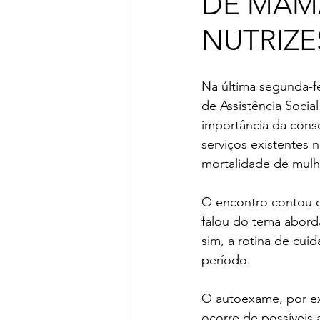
DE MAM
NUTRIZE
Na última segunda-fe
de Assistência Socia
importância da cons
serviços existentes
mortalidade de mulh
O encontro contou c
falou do tema abord
sim, a rotina de cui
período. 
O autoexame, por exe
ocorre de possíveis a