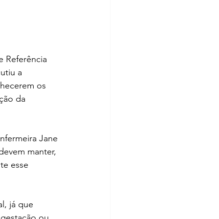
e Referência 
utiu a 
nhecerem os 
ção da 
nfermeira Jane 
 devem manter, 
te esse 
l, já que 
a gestação ou 