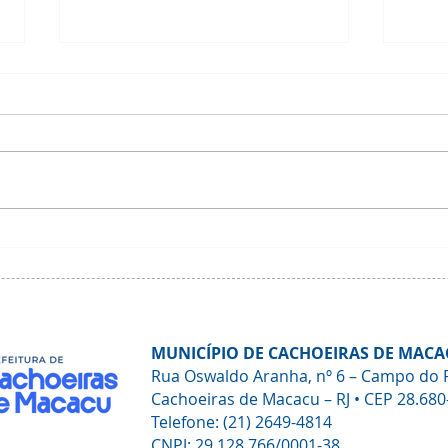
Agenda Macacu Sustentável
Nota 
Temp
Tribu
MUNICÍPIO DE CACHOEIRAS DE MACA
Rua Oswaldo Aranha, nº 6 – Campo do 
Cachoeiras de Macacu – RJ • CEP 28.680
Telefone: (21) 2649-4814
CNPJ: 29.128.766/0001-38