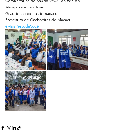
Comunitários de Saúde (ACS) da ESF de 
Maraporã e São José.
@saudecachoeirasdemacacu_
Prefeitura de Cachoeiras de Macacu
#MaisPertodeVocê