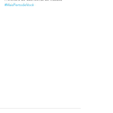
#MaisPertodeVocê