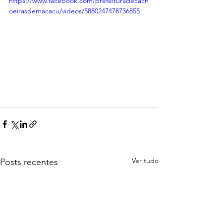
https://www.facebook.com/prefeituradecach
oeirasdemacacu/videos/5880247478736855
Ver tudo
Posts recentes